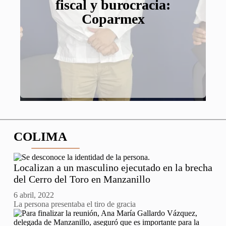
fiscal y burocracia:
Colima, advierten
próxima década
en Colima
pacientes
especialistas
Coparmex
COLIMA
Localizan a un masculino ejecutado en la brecha
del Cerro del Toro en Manzanillo
6 abril, 2022
La persona presentaba el tiro de gracia