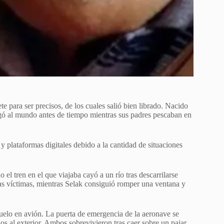
e para ser precisos, de los cuales salió bien librado. Nacido
gó al mundo antes de tiempo mientras sus padres pescaban en
 plataformas digitales debido a la cantidad de situaciones
el tren en el que viajaba cayó a un río tras descarrilarse
as víctimas, mientras Selak consiguió romper una ventana y
uelo en avión. La puerta de emergencia de la aeronave se
s al exterior. Ambos sobrevivieron tras caer sobre un pajar,