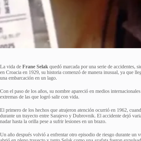
La vida de
Frane Selak
quedó marcada por una serie de accidentes, siet
en Croacia en 1929, su historia comenzó de manera inusual, ya que lle
una embarcación en un lago.
Con el paso de los años, su nombre apareció en medios internacionales y
extremas de las que logró salir con vida.
El primero de los hechos que atrajeron atención ocurrió en 1962, cuando 
durante un trayecto entre Sarajevo y Dubrovnik. El accidente dejó vari
nadar hasta la orilla pese a sufrir lesiones en un brazo.
Un año después volvió a enfrentar otro episodio de riesgo durante un v
abrió en pleno trayecto y tanto Selak como una azafata fueron expulsado