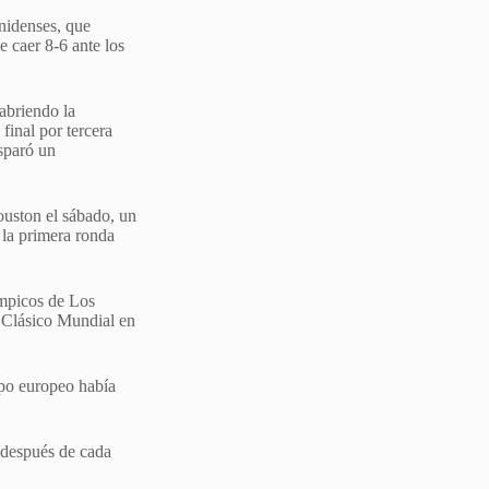
unidenses, que
e caer 8-6 ante los
abriendo la
 final por tercera
sparó un
ouston el sábado, un
 la primera ronda
ímpicos de Los
 Clásico Mundial en
ipo europeo había
 después de cada