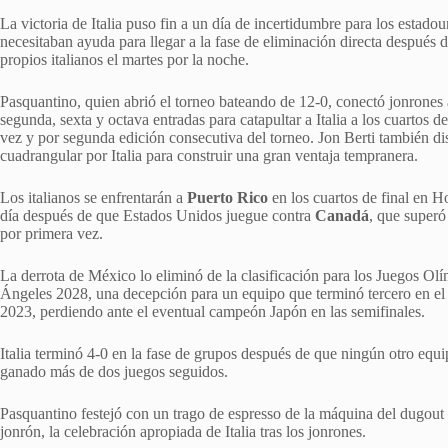
La victoria de Italia puso fin a un día de incertidumbre para los estado
necesitaban ayuda para llegar a la fase de eliminación directa después d
propios italianos el martes por la noche.
Pasquantino, quien abrió el torneo bateando de 12-0, conectó jonrones 
segunda, sexta y octava entradas para catapultar a Italia a los cuartos de
vez y por segunda edición consecutiva del torneo. Jon Berti también di
cuadrangular por Italia para construir una gran ventaja tempranera.
Los italianos se enfrentarán a
Puerto Rico
en los cuartos de final en H
día después de que Estados Unidos juegue contra
Canadá
, que superó
por primera vez.
La derrota de México lo eliminó de la clasificación para los Juegos Ol
Ángeles 2028, una decepción para un equipo que terminó tercero en el
2023, perdiendo ante el eventual campeón Japón en las semifinales.
Italia terminó 4-0 en la fase de grupos después de que ningún otro equ
ganado más de dos juegos seguidos.
Pasquantino festejó con un trago de espresso de la máquina del dugout
jonrón, la celebración apropiada de Italia tras los jonrones.