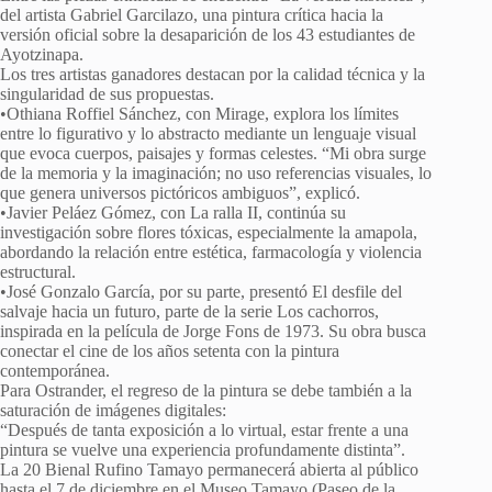
del artista Gabriel Garcilazo, una pintura crítica hacia la
versión oficial sobre la desaparición de los 43 estudiantes de
Ayotzinapa.
Los tres artistas ganadores destacan por la calidad técnica y la
singularidad de sus propuestas.
•Othiana Roffiel Sánchez, con Mirage, explora los límites
entre lo figurativo y lo abstracto mediante un lenguaje visual
que evoca cuerpos, paisajes y formas celestes. “Mi obra surge
de la memoria y la imaginación; no uso referencias visuales, lo
que genera universos pictóricos ambiguos”, explicó.
•Javier Peláez Gómez, con La ralla II, continúa su
investigación sobre flores tóxicas, especialmente la amapola,
abordando la relación entre estética, farmacología y violencia
estructural.
•José Gonzalo García, por su parte, presentó El desfile del
salvaje hacia un futuro, parte de la serie Los cachorros,
inspirada en la película de Jorge Fons de 1973. Su obra busca
conectar el cine de los años setenta con la pintura
contemporánea.
Para Ostrander, el regreso de la pintura se debe también a la
saturación de imágenes digitales:
“Después de tanta exposición a lo virtual, estar frente a una
pintura se vuelve una experiencia profundamente distinta”.
La 20 Bienal Rufino Tamayo permanecerá abierta al público
hasta el 7 de diciembre en el Museo Tamayo (Paseo de la