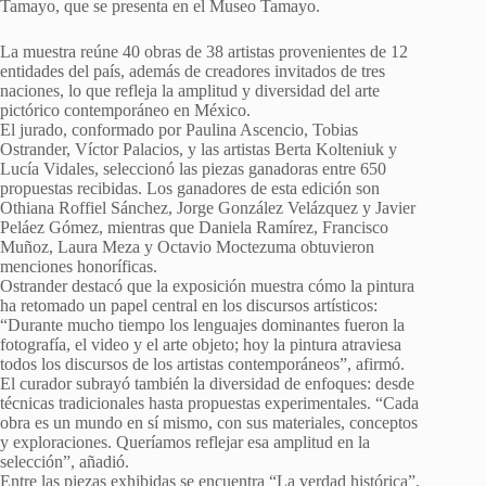
Tamayo, que se presenta en el Museo Tamayo.
La muestra reúne 40 obras de 38 artistas provenientes de 12
entidades del país, además de creadores invitados de tres
naciones, lo que refleja la amplitud y diversidad del arte
pictórico contemporáneo en México.
El jurado, conformado por Paulina Ascencio, Tobias
Ostrander, Víctor Palacios, y las artistas Berta Kolteniuk y
Lucía Vidales, seleccionó las piezas ganadoras entre 650
propuestas recibidas. Los ganadores de esta edición son
Othiana Roffiel Sánchez, Jorge González Velázquez y Javier
Peláez Gómez, mientras que Daniela Ramírez, Francisco
Muñoz, Laura Meza y Octavio Moctezuma obtuvieron
menciones honoríficas.
Ostrander destacó que la exposición muestra cómo la pintura
ha retomado un papel central en los discursos artísticos:
“Durante mucho tiempo los lenguajes dominantes fueron la
fotografía, el video y el arte objeto; hoy la pintura atraviesa
todos los discursos de los artistas contemporáneos”, afirmó.
El curador subrayó también la diversidad de enfoques: desde
técnicas tradicionales hasta propuestas experimentales. “Cada
obra es un mundo en sí mismo, con sus materiales, conceptos
y exploraciones. Queríamos reflejar esa amplitud en la
selección”, añadió.
Entre las piezas exhibidas se encuentra “La verdad histórica”,